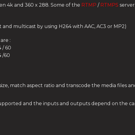
en 4k and 360 x 288. Some of the
RTMP
/
RTMPS
server
t and multicast by using H264 with AAC, AC3 or MP2)
are :
 / 60
4 /60
size, match aspect ratio and transcode the media files an
upported and the inputs and outputs depend on the capa