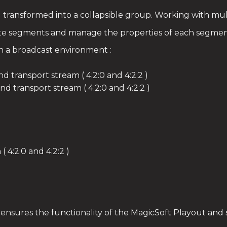
transformed into a collapsible group. Working with mult
eate segments and manage the properties of each segmen
in a broadcast environment :
and transport stream ( 4:2:0 and 4:2:2 )
and transport stream ( 4:2:0 and 4:2:2 )
4:2:0 and 4:2:2 )
ensures the functionality of the MagicSoft Playout and 