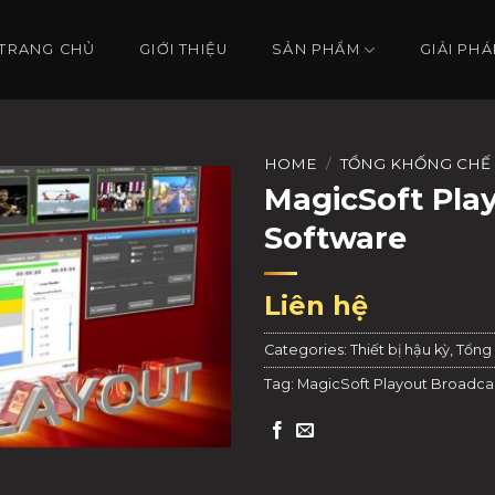
TRANG CHỦ
GIỚI THIỆU
SẢN PHẨM
GIẢI PHÁ
HOME
/
TỔNG KHỐNG CHẾ
MagicSoft Pla
Software
Liên hệ
Categories:
Thiết bị hậu kỳ
,
Tổng
Tag:
MagicSoft Playout Broadca