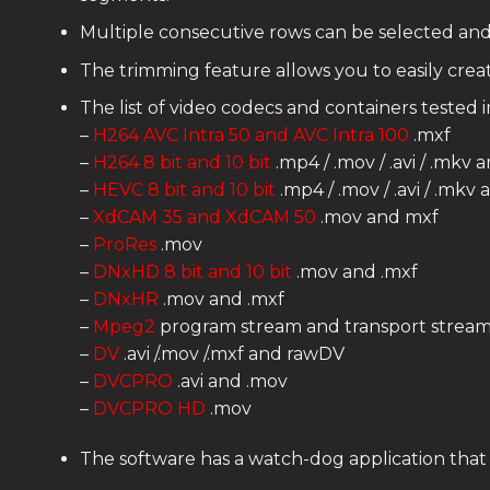
Multiple consecutive rows can be selected and 
The trimming feature allows you to easily cr
The list of video codecs and containers tested 
–
H264 AVC Intra 50 and AVC Intra 100
.mxf
–
H264 8 bit and 10 bit
.mp4 / .mov / .avi / .mkv 
–
HEVC 8 bit and 10 bit
.mp4 / .mov / .avi / .mkv 
–
XdCAM 35 and XdCAM 50
.mov and mxf
–
ProRes
.mov
–
DNxHD 8 bit and 10 bit
.mov and .mxf
–
DNxHR
.mov and .mxf
–
Mpeg2
program stream and transport stream ( 
–
DV
.avi /.mov /.mxf and rawDV
–
DVCPRO
.avi and .mov
–
DVCPRO HD
.mov
The software has a watch-dog application that 