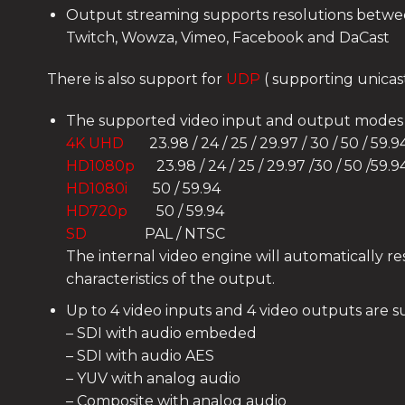
Output streaming supports resolutions betwe
Twitch, Wowza, Vimeo, Facebook and DaCast
There is also support for
UDP
( supporting unicas
The supported video input and output modes 
4K UHD
23.98 / 24 / 25 / 29.97 / 30 / 50 / 59.94
HD1080p
23.98 / 24 / 25 / 29.97 /30 / 50 /59.9
HD1080i
50 / 59.94
HD720p
50 / 59.94
SD
PAL / NTSC
The internal video engine will automatically re
characteristics of the output.
Up to 4 video inputs and 4 video outputs are s
– SDI with audio embeded
– SDI with audio AES
– YUV with analog audio
– Composite with analog audio