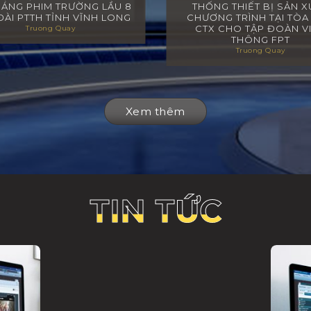
SÁNG PHIM TRƯỜNG LẦU 8
THỐNG THIẾT BỊ SẢN X
ÀI PTTH TỈNH VĨNH LONG
CHƯƠNG TRÌNH TẠI TÒA
CTX CHO TẬP ĐOÀN V
Truong Quay
THÔNG FPT
Truong Quay
Xem thêm
TIN TỨC
TIN TỨC