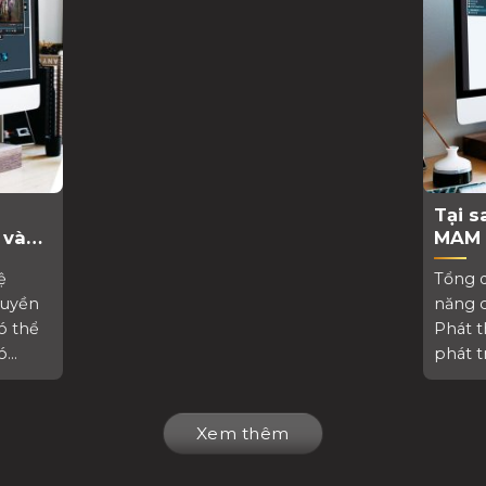
Tại s
 và
MAM 
thanh
ệ
Tổng 
ruyền
năng 
ó thể
Phát t
...
phát t
Xem thêm