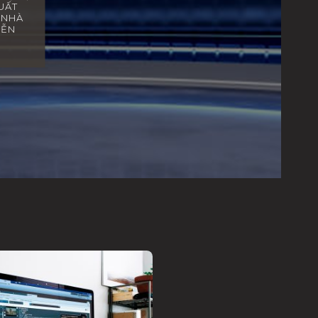
UẤT
 NHÀ
IỄN