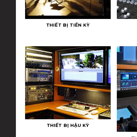
THIẾT BỊ TIỀN KỲ
THIẾT BỊ HẬU KỲ