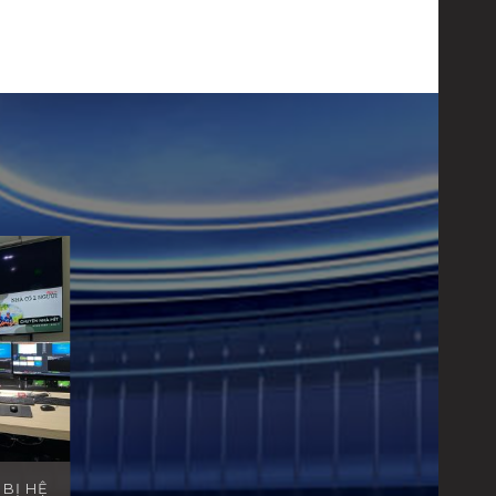
Ế
 BỊ HỆ