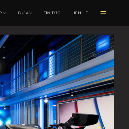
P
DỰ ÁN
TIN TỨC
LIÊN HỆ