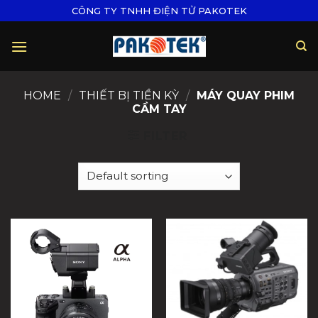
Skip
CÔNG TY TNHH ĐIỆN TỬ PAKOTEK
to
content
HOME
/
THIẾT BỊ TIỀN KỲ
/
MÁY QUAY PHIM
CẦM TAY
FILTER