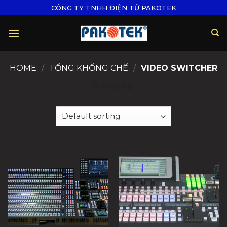
Skip
CÔNG TY TNHH ĐIỆN TỬ PAKOTEK
to
content
HOME
/
TỔNG KHỐNG CHẾ
/
VIDEO SWITCHER
FILTER