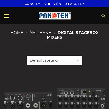
Skip
CÔNG TY TNHH ĐIỆN TỬ PAKOTEK
to
content
HOME
/
ÂM THANH
/
DIGITAL STAGEBOX
MIXERS
FILTER