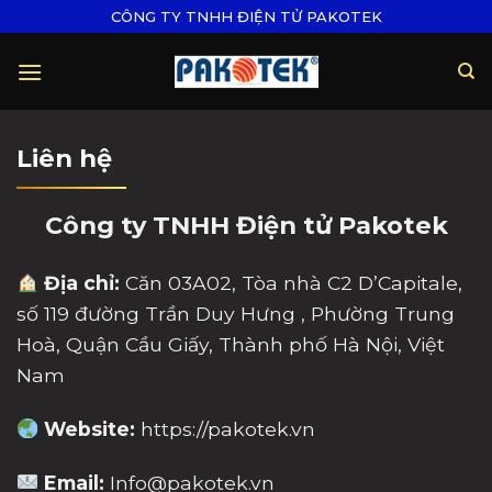
Skip
CÔNG TY TNHH ĐIỆN TỬ PAKOTEK
to
content
Liên hệ
Công ty TNHH Điện tử Pakotek
Địa chỉ:
Căn 03A02, Tòa nhà C2 D’Capitale,
số 119 đường Trần Duy Hưng , Phường Trung
Hoà, Quận Cầu Giấy, Thành phố Hà Nội, Việt
Nam
Website:
https://pakotek.vn
Email:
Info@pakotek.vn