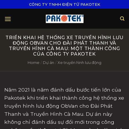
Skip
CÔNG TY TNHH ĐIỆN TỬ PAKOTEK
to
content
TRIỂN KHAI HỆ THỐNG XE TRUYỀN HÌNH LƯU
ĐỘNG OBVAN CHO ĐÀI PHÁT THANH VÀ
TRUYỀN HÌNH CÀ MAU: MỘT THÀNH CÔNG
CỦA CÔNG TY PAKOTEK
Home
/
Dự án
/
Xe truyền hình lưu động
Năm 2021 là năm đánh dấu bước tiến lớn của
Pakotek khi triển khai thành công hệ thống xe
truyền hình lưu động ObVan cho Đài Phát
Thanh và Truyền Hình Cà Mau. Dự án này
không chỉ đánh dấu sự đổi mới trong công